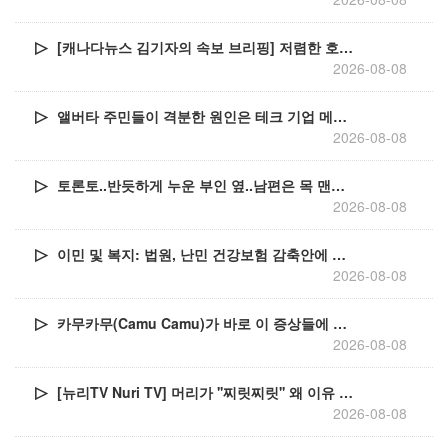
[캐나다뉴스 김기자의 속보 브리핑] 저렴한 호주산 소고기 유입으로 시장 술렁
2026-08-08
앨버타 주민들이 격분한 원인은 테크 기업 메타(Meta)가 에드먼턴 북쪽 스터전 카운티(Sturgeon County)에 약 130억 달러(한화 약 18조 원) 규모의 초거대 AI 데
2026-08-08
토론토..반듯하게 누운 부인 옆..남편은 목 맨채 발견
2026-08-08
이민 및 복지: 법원, 난민 건강보험 감축안에 제동
2026-08-08
카무카무(Camu Camu)가 바로 이 증상들에 가장 자주 추천되는 천연 슈퍼푸드입니다
2026-08-08
[뉴리TV Nuri TV] 머리가 ''찌릿찌릿'' 왜 이유 없이 머리가 아픈 걸까?
2026-08-08