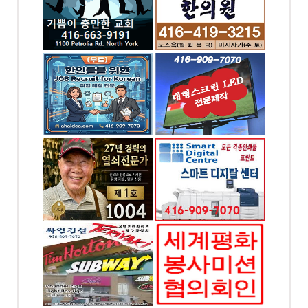
-9191
전화: 905-270-0343
 Rd
777 Dundas St W,
Mississauga, ON
OREAN
대형스크린,LED싸인
& 간판 - 대신전광판
5886
전화: 416-909-7070
ood
4065 Chesswood
, ON
Drive Toronto, ON
 천사열쇠
스마트 디지탈 프린팅
- 인쇄 및 디자인
-1004
전화: 416-909-7070
.
4065 chesswood dr.
Toronto, ON
하아이디
세계평화봉사미션협의
회 - 토론토지회
-7070
전화: 4169097070
od Dr.
chesswood 4065, ON
ON