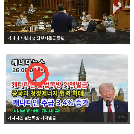
캐나다 사립대생 정부지원금 중단
캐나다판 불법쪽방 거액벌금...