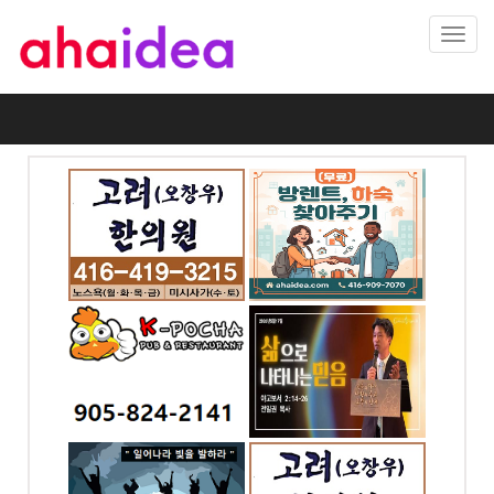
Toggl
navig
의원 -
(무료) 방렌트,하숙 찾
아주기
게시물의 책임은 게시자 본인에게 있고, 본 게시판의 성격과 무관하
-2624
전화: 4169097070
거나 욕설, 비방의 글은 통보 없이 삭제됩니다.
 W #302,
4065 Chesswood Dr.
ronto,
Toronto, ON
제 목
시사가(만
예본교회
URL
ex) https://www.youtube.com/watch?v=j-
전화: 416-858-6449
-2141
5aD74LxD0
4258 Bloor St W,
Etobicoke, ON
ST. E.
ga, ON
검색태그
저장
취소
 충만한
고려(오창우)한의원 -
미시사가지점