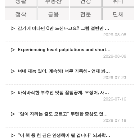
생활
부동산
건강
취미
정착
금융
전문
단체
감기에 비타민 C만 드신다고요? 그럼 절반만 챙기시는 거예요!
2026-08-08
Experiencing heart palpitations and shortness of breath? It might be due to this nutrient that dr...
2026-08-06
너네 재능 있어. 계속해! 너무 기특해~ 언제 봐도 신기방기한 천재 고양이들의 개인기 자랑
2026-07-23
바삭바삭한 부추전 맛집 꿀팁공개. 오징어, 새우 안넣어도, 이것 ''한스푼''넣으면 젓가락 들고 달려와요!
2026-07-16
“암이 자라는 줄도 모르고” 뚜렷한 증상도 없었는데 내 뱃속에서 발견된 대장암 위험 신호. 대장내시경 받아야 하는 이유
2026-07-16
"이 책 중 한 권은 인생책이 될 겁니다" 뇌과학자가 추천하는 책 5권