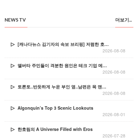
NEWS TV
더보기...
[캐나다뉴스 김기자의 속보 브리핑] 저렴한 호주산 소고기 유입으로 시장 술렁
2026-08-08
앨버타 주민들이 격분한 원인은 테크 기업 메타(Meta)가 에드먼턴 북쪽 스터전 카운티(Sturgeon County)에 약 130억 달러(한화 약 18조 원) 규모의 초거대 AI 데
2026-08-08
토론토..반듯하게 누운 부인 옆..남편은 목 맨채 발견
2026-08-08
Algonquin’s Top 3 Scenic Lookouts
2026-08-01
한호림의 A Universe Filled with Eros
2026-07-28