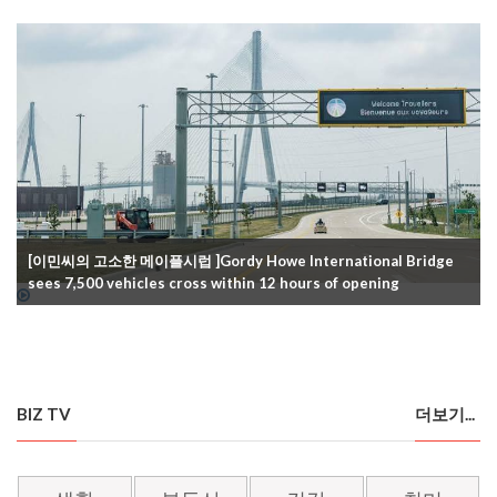
[이민씨의 고소한 메이플시럽 ]Gordy Howe International Bridge
sees 7,500 vehicles cross within 12 hours of opening
BIZ TV
더보기...