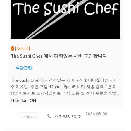
찾아가기
N
The Sushi Chef 에서 경력있는 서버 구인합니다
식당관련
The Sushi Chef 에서경력있는 서버 구인합니다풀타임 서버 -
주 2~3 일 (주말 포함 11am ~ 9pm)캐나다 서빙 경력 1년 이
상스마트서브 소지자영어로 의사 소통 및 전화 주문을 받을
수 있고캐나다에서 합법적으로 일 하실수 있는분 원합니다.
Thornton, ON
(체크수령 가능하신분)$17.60 + tip (tip 당일 지급),+Vac &
holiday pay위치: 4171 innisfil beach road, Thornton( 영/핀
2026-08-08
647-938-5017
조회수: 6
치, 영/ 쉐퍼드 에서 픽/드랍 합니
다)www.thesushichef.ca705 220 4866문자로 간단한 자기소