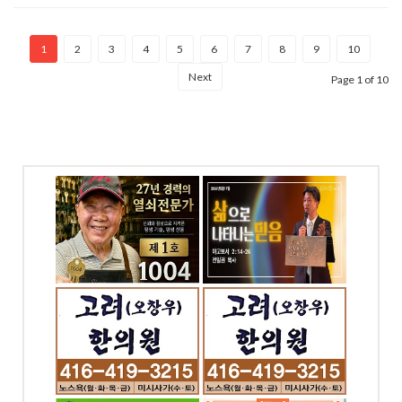
1
2
3
4
5
6
7
8
9
10
Next
Page 1 of 10
 천사열쇠
예본교회
-1004
전화: 416-858-6449
.
4258 Bloor St W,
Etobicoke, ON
의원 -
고려 오창우 한의원 -
노스욕
-0343
전화: 416-226-2624
t W,
77 Finch Ave W #302,
 ON
North York Toronto,
ON