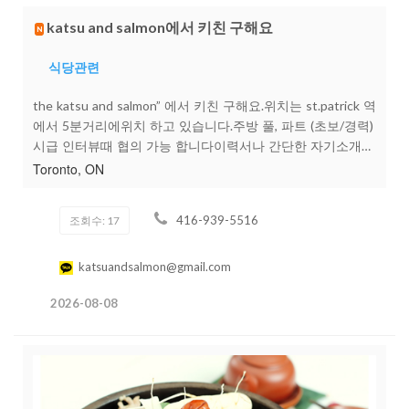
반복적으로 무거운 고기 박스를 들고 이동하거나 정리하는
katsu and salmon에서 키친 구해요
업무가 있습니다.체력과 근력이 괜찮고, 중량물을 반복적으로
N
들고 옮기는 업무가 가능하신 분을 우대합니다.근무 형태풀
타임주 4~6일 기준근무 시간 및 스케줄은 면접 시 협의다운
식당관련
타운 지역 지점 상황에 따라 근무 지점이 달라질 수 있습니다
the katsu and salmon” 에서 키친 구해요.위치는 st.patrick 역
급여시급$ ~ (협의 가능)경력자 우대관련 경력이 있으신 분은
에서 5분거리에위치 하고 있습니다.주방 풀, 파트 (초보/경력)
경력에 따라 개별 레이트 협의페이 방식 및 주기는 면접 시 안
시급 인터뷰때 협의 가능 합니다이력서나 간단한 자기소개
내비자 / 고용 관련합법적으로 근무 가능하신 분워크 퍼밋 관
문자로 보내주세요. 일하느라 답장이 늦울수도 있습니다.416
Toronto, ON
련 지원 / 비자 스폰서십 가능이런 분이면 좋습니다오래 함께
939 5516katsuandsalmon@gmail.com
하실 분체력 / 근력 괜찮으신 분정리정돈 깔끔하게 하시는 분
여러 지점에서 근무하는 데 부담 없으신 분책임감 있고 약속
416-939-5516
조회수: 17
잘 지키시는 분처음이신 분도 지원 가능합니다.경력이 많지
않더라도 배우는 속도가 빠르고, 책임감 있게 일하면서 빠르
katsuandsalmon@gmail.com
게 성장하고 싶으신 분이라면 언제든지 지원 가능합니다.근
무 분위기바쁘긴 하지만 기본적인 시스템은 잘 잡혀 있습니
2026-08-08
다.처음부터 혼자 맡겨두는 방식이 아니라,초반에는 기존 직
원들과 같이 맞춰가면서 업무를 익히실 수 있습니다.지원 방
법전화보다는 문자 또는 카카오톡으로 먼저 연락 부탁드립니
다.간단한 소개와 함께 아래 내