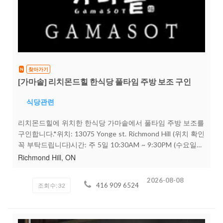
찾아가기
N
[가마솥] 리치몬드힐 한식당 풀타임 주방 보조 구인
식당관련
리치몬드힐에 위치한 한식당 가마솥에서 풀타임 주방 보조를
구인합니다.*위치: 13075 Yonge st. Richmond Hill (위치 확인
꼭 부탁드립니다)시간: 주 5일 10:30AM ~ 9:30PM (수요일
휴무)시급: 협의 (+Tips 40% 당일 지급)주요 업무: 디시워셔
Richmond Hill, ON
및 프랩, 튀김요리짧게라도 한식당 경력자 선호합니다.작은
가게이고, 일 하시는 분들 모두 성격 좋습니다.관심있는 분들
2026-08-08
416 909 6524
조회수: 32
은 성함/이력/비자상태 등 간단한 소개와 함께 문자 주시면
연락 드리겠습니다.감사합니다.416 909 6524 / 647 996
3932