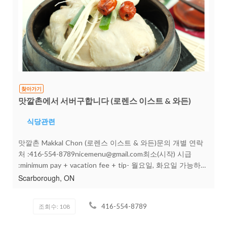
찾아가기
맛깔촌에서 서버구합니다 (로렌스 이스트 & 와든)
식당관련
맛깔촌 Makkal Chon (로렌스 이스트 & 와든)문의 개별 연락
처 :416-554-8789nicemenu@gmail.com최소(시작) 시급
:minimum pay + vacation fee + tip- 월요일, 화요일 가능하신
분- 혼자 일 하셔야해서 경력 있으신 분으로 구합니다- 한국
Scarborough, ON
분들보다 외국분들이 더 많이 오시는 가게라 영어 필수입니
다- 캐쉬페이 안됩니다
416-554-8789
조회수: 108