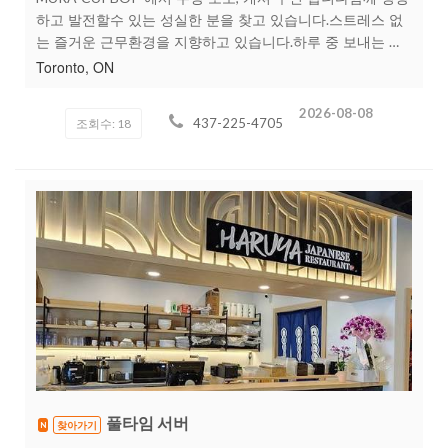
하고 발전할수 있는 성실한 분을 찾고 있습니다.스트레스 없
는 즐거운 근무환경을 지향하고 있습니다.하루 중 보내는 시
간이 제일 긴곳이 일하는 곳이라 생각하기에 즐거운 시간이
Toronto, ON
되 었으면 합니다. 함께 믿고 같이 커나갈 그런 방향성을 가지
신 분이시면 너무나 감사하겠습니다모집 조건:* 근무 스케줄:
2026-08-08
437-225-4705
조회수: 18
풀타임 (주말 하루이상 필수) 시간은 유동적으로 스케줄 조정
가능 합니다* 지원 희망자: 장기간 저희와 함께 일하실 분* 경
력 여부: 경력 무관 (배우고자 하는 의지만 있다면 충분히 조
율해 나갈수 있다고 생각합니다)* 필요 자질:* 긍정적이고 즐
겁게 일할 수 있는분* 성실하고 서로 신뢰를 쌓을 수 있는 정
직하고 책임감 있으신 분* 간단한 prep 업무와 야채, 고기 손
질 등 칼질이 가능하신분( 못하시더라도 알려드리니 걱정 안
하셔도 되요)근무 조건: 시급 $19 ~ (트레이닝후)* 보다 자세
한 근무 조건 등 인터뷰를 통해 안내 드릴게요 당연히 법적 지
급사항 모두 지급해 드립니다.체크페이 가능하신분 (일하시
는 역량과 노력하시는거에 따라 댠기간에도 급여 인상가능
해요 .저희와 같이 근무하시는분들도 저희 고객들 만큼 저희
에겐 소중한 분들입니다)지원 방법:* 문자: 437-225-4705*
간단한 소개 (이름, 나이, 경력, 비자상태,근무 가능 요일과 시
풀타임 서버
찾아가기
N
간 등)를 보내주세요.* 시간은 늦더라도 상관 없으니 편하게