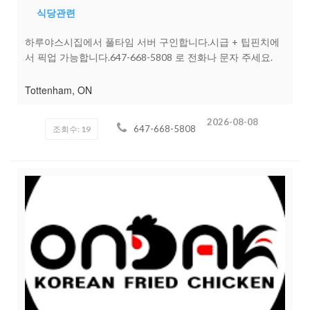
연락 주세요(일과 중에는 죄송하지만 바빠서전화 받기가 힘
식당관련
들어요 문자로 연락 부탁드립니다.)참고 사항:* 최대한 빨리
확인하는데로 모든 지원자분들에연락 드리도록 하겠지만 업
하루야스시집에서 풀타임 서버 구인합니다.시급 + 팁핀치에
무중 바로바로 확인하기 어려운 점이 있어 조금 늦게 연락 드
서 픽업 가능합니다.647-668-5808 로 전화나 문자 주세요.
릴수도 있어요 너그러운 양해 부탁드립니다.함께하는 동안
서로가 배려하고 아껴가며좋은 인연 좋은 추억 만들어갔으면
Tottenham, ON
좋겠어요!즐겁게 일할수 있는 환경을 만들기위해 노력하는
MURA CUPBOP이 되겠습니다 !긴 글 읽어 주셔서 감사합니
2026-08-08
647-668-5808
다
조회수: 19