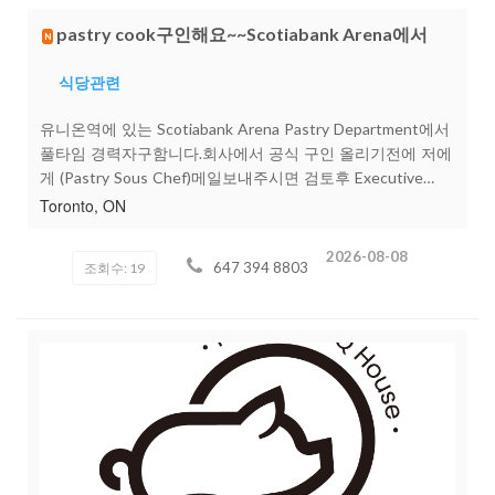
개(성함, 비자, 경력등)문자로 보내주시면연락드리겠습니다.
감사합니다.
pastry cook구인해요~~Scotiabank Arena에서
N
식당관련
유니온역에 있는 Scotiabank Arena Pastry Department에서
풀타임 경력자구함니다.회사에서 공식 구인 올리기전에 저에
게 (Pastry Sous Chef)메일보내주시면 검토후 Executive
Chef 면접, Trial후 결정됩니다.Scotiabank arena에서는 하키,
Toronto, ON
농구, 그리고 각종 콘서트및 행사들 진행됩니다. 9-4월은 하
키및 농구시즌 위주이고 5월-8월까지는 콘서트위주입니다.저
2026-08-08
647 394 8803
조회수: 19
희회사는 Bmo Field도 같이 운영하고 있어서 4-9월은 TFC,
Argos등 축구경기가 진행되서 겨울시즌 스포츠 끝나면 bmo
에서 근무도 합니다.생일케익(버터크림케익, 생크림케익등 ,
로얄아이싱케익 가능하신분 환영), 각종크림, 스펀지굽기, 마
카롱, 구움과자등 경력있으신 풀타임으로 구하고 있으니 많
은 지원 바랍니다.sarahnam3388@gmail.com 이력서는 제 메
일로 보내주세요. (647 394 8803)많은 지원바랍니다.감사합
니다.