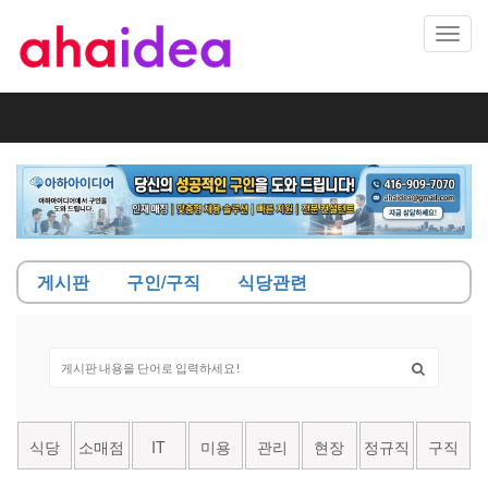
Toggl
navig
게시판
구인/구직
식당관련
식당
소매점
IT
미용
관리
현장
정규직
구직