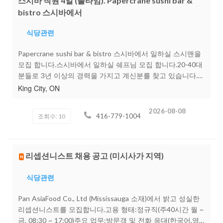
스시바 직원 4일 (풀타임). Papercrane sushi bar &
bistro 스시바에서
식당관련
Papercrane sushi bar & bistro 스시바에서 일하실 스시맨을
모집 합니다.스시바에서 일하실 쉐프님 모집 합니다.20-40대
분들로 3년 이상의 경력을 가지고 계신분를 찾고 있습니다.풀
타임으로 3-5일 일하실수 있는분이었으면 좋겠습니다.좀더
King City, ON
자세한 문의나 인터뷰 요청은416-779-1004로 간단한 본인
소개와 함께 문자 주시면 바로 연락 드리겠습니다.
2026-08-08
416-779-1004
조회수: 10
리셉션니스트 채용 공고 (미시사가 지역)
N
식당관련
Pan AsiaFood Co., Ltd (Mississauga 소재)에서 밝고 성실한
리셉션니스트를 모집합니다.고용 형태:정규직(주40시간 월 ~
금, 08:30 ~ 17:00)주요 업무:방문객 및 전화 응대(한국어,영