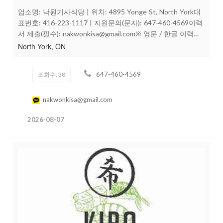
업소명: 낙원기사식당 | 위치: 4895 Yonge St, North York대
표번호: 416-223-1117 | 지원문의(문자): 647-460-4569이력
서 제출(필수): nakwonkisa@gmail.com※ 영문 / 한글 이력서
모두 가능지원 전, 문자로 먼저 간단한 자기소개 / 경력 유무
North York, ON
를 보내주신 후, 이력서를 꼭 이메일로 보내주세요.Pay시작
시급: 온타리오 Minimum Wage팁: 당일 지급급여는 계좌이체
647-460-4569
조회수: 38
로 지급되어 홀드 없이 바로 수령 가능합니다자세한 근무 조
건 및 (vacation pay, holiday pay등등) 기타 혜택(점심/저녁 뷔
페 식사 제공 포함)은 면접 시 안내드립니다.지원 자격캐나다
nakwonkisa@gmail.com
에서 합법적으로 근무 가능하신 분Smart Serve 필수밝고 친
2026-08-07
절하게 고객 응대가 가능하신 분깔끔하고 책임감 있게 일하
실 수 있는 분영어로 기본적인 고객 응대가 가능하신 분학생
/ 신입 / 대학생 / 유학생 / 워홀러 환영표준 근로계약서 제공
/ 합법적인 급여 시스템 운영근무 시간오전 11시 ~ 오후 10시
또는 11시오후 4시 ~ 5시 유급 브레이크 제공업무 안내뷔페
식당 특성상 업무는 비교적 어렵지 않고, 보통 하루 정도의 트
라이얼 후 채용 여부를 결정하며,무엇보다 중요한 것은 손님
들께 밝고 센스 있게 응대할 수 있는 서비스 마인드입니다. 일
주일에 이틀정도 근무 가능하신분 찾습니다깔끔하고 밝은 분
위기에서 함께하실 분들의 많은 지원 기다립니다 :)