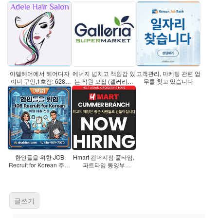
아델헤어에서 헤어디자
에너지 넘치고 책임감 있
고객관리, 마케팅 관련 업
이너 구인,1호점: 6285
는 직원 모집 (갤러리아
무를 찾고 있습니다
Yonge S
블로
한인들을 위한 JOB
Hmart 컴머지점 풀타임,
Recruit for Korean 주방
파트타임 동양부
장,웨이터
((grocery)
글쓰기