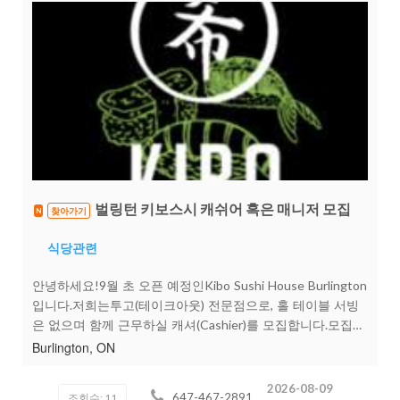
벌링턴 키보스시 캐쉬어 혹은 매니저 모집
찾아가기
N
식당관련
안녕하세요!9월 초 오픈 예정인Kibo Sushi House Burlington
입니다.저희는투고(테이크아웃) 전문점으로, 홀 테이블 서빙
은 없으며 함께 근무하실 캐셔(Cashier)를 모집합니다.모집
분야Cashier (풀타임 / 파트타임)업무 내용투고 주문 포장고
Burlington, ON
객 응대 및 계산매장 정리 등 간단한 업무근무 조건시급은
Minimum Wage부터 시작트레이닝 기간끝나면 바로 $18.5불
2026-08-09
647-467-2891
조회수: 11