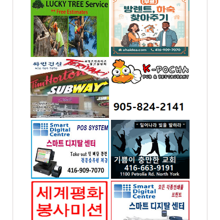
나무자르기
(무료) 방렌트,하숙 찾
아주기
-8383
전화: 4169097070
. Unit
 ON
4065 Chesswood Dr.
Toronto, ON
하아이디
K-포차 ...미시사가(만
두향프라자)
-7070
전화: 905-824-2141
od Dr.
169 DUNDAS ST. E.
ON
#7 Mississauga, ON
스템 -
토론토 기쁨이 충만한
POS
교회
-7070
전화: 416-663-9191
SWOOD
1100 Petrolia Rd
YORK
Toronto, ON
미션협의
스마트 디지탈 프린팅
회
- 인쇄 및 디자인
7070
전화: 416-909-7070