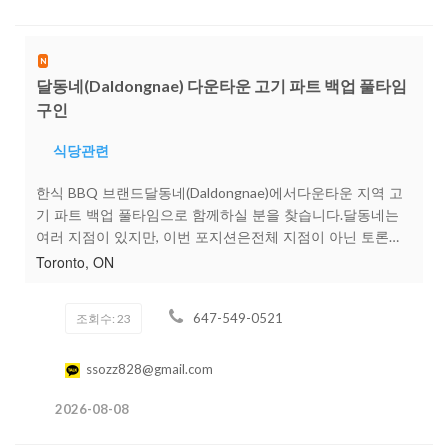
N
달동네(Daldongnae) 다운타운 고기 파트 백업 풀타임
구인
식당관련
한식 BBQ 브랜드달동네(Daldongnae)에서다운타운 지역 고
기 파트 백업 풀타임으로 함께하실 분을 찾습니다.달동네는
여러 지점이 있지만, 이번 포지션은전체 지점이 아닌 토론토
다운타운 지역 지점들만백업하는 자리입니다.경력이 없으셔
Toronto, ON
도 지원 가능합니다.경력 있으신 분은경력에 따라 조건 및 시
급 별도 협의가능합니다.근무 지역토론토 다운타운 지역 달
647-549-0521
조회수: 23
동네 지점주로DundasSpadina그 외 다운타운 인근 지점위주
로 백업 근무하게 됩니다.※ GTA 전체 지점을 다니는 포지션
은 아니며,다운타운 지역 내 지점들만 담당하는 백업 포지션
ssozz828@gmail.com
입니다.모집 포지션고기 파트 백업 (미트 섹션) / 풀타임주요
2026-08-08
업무고기 손질 및 준비냉장/냉동 육류 박스 정리 및 보충재고
정리 및 관리다운타운 지역 각 지점 고기 파트 백업 및 지원※