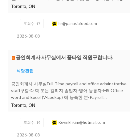
어,중국어)고객 서비스 지원일반 행정 업무 지원기타 사무 지
Toronto, ON
원 업무자격 요건:한국어,영어,중국어 소통 가능자뛰어난 커
뮤니케이션 능력과 고객 지향적인 마인드 소유자긍정적이고
hr@panasiafood.com
조회수: 17
적극적인 업무 태도마이크로소프트 엑셀 중급 이상캐나다 내
합법적 취업 가능자급여:면접 후 경력 및 능력에 따라 결정복
2026-08-08
리후생:Health, Dental등 그룹 보험(회사 전액 부담)중식 제공
지원 방법:[hr@panasiafood.com ]로 이력서(Resume)및 자기
소개서(Cover Letter)제출지원 마감일:[채용 시 마감]감사합
공인회계사 사무실에서 풀타임 직원구합니다.
N
니다.
식당관련
공인회계사 사무실Full-Time payroll and office adminstrative
staff구함-대학 또는 칼리지 졸업자-영어 능통자-MS Office
word and Excel (V-Lookup) 에 능숙한 분-Payrolll
Compliance Legislation (PCL) 수료중이거나Payrolll
Toronto, ON
Compliance Practitioner (PCP) 자격증 소유자 우대-Multi-
tasking 가능한 분Please send your resume
Kevinkhkim@hotmail.com
조회수: 19
toKevinkhkim@hotmail.comInterview 대상자들만 연락드림
을 양해해 주십시오.
2026-08-08