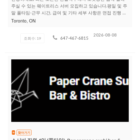
주실 수 있는 웨이트리스 서버 모집하고 있습니다.평일 및 주
말 풀타임-근무 시간, 급여 및 기타 세부 사항은 면접 진행 후
안내.아래 기재된 번호로 연락해 주시기 바랍니다.647-467-
Toronto, ON
6815위치: 5451 yonge st, north york, ON. M2N 5S1많은 관
심 부탁드립니다! 감사합니다
2026-08-08
647-467-6815
조회수: 19
찾아가기
N