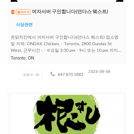
여자서버 구인합니다(던다스 웨스트)
찾아가기
N
식당관련
온닭치킨에서 여자서버 구인합니다(던다스 웨스트) 업소명
및 지역: ONDAK Chicken. - Toronto, 2800 Dundas St
West. 근무시간 : - 수요일 3:30 pm - 9시 또는 10 pm 까지
(추후 쉬프트 하루 더 추가 될수도 있습니다) 시급 : 온타리오
Toronto, ON
주 미니멈 +Tips ( Vacation fee 지급) 문의 및 지원 :
fly342877@gmail.com 이력서 보내주시면 검토후 면접자에
2026-08-08
647 870 1882
조회수: 18
한해서 연락드리겠습니다. (이력서 없는 분들은 이름, 나이,비
자상태 ,간단한 소개 포함해서 문자 보내주셔도 됩니다. 647
870 1882 ) 조건 맡은 쉬프트 책임감 갖고 일해주실 분 합법
적으로 일 가능한 분 스마트 서브 필수 오픈한지 얼마 안된곳
이라 같이 배우고, 성장해갈 서버분들 많은 지원부탁드립니
다, 일은 어렵지 않아서 금방 배우게 되실건데, 손님 대부분이
케네디언이기 때문에 영어 가능한분으로 선호하고, 손님들께
친절하게 응대 잘 할수있는 분들 환영합니다! 감사합니다