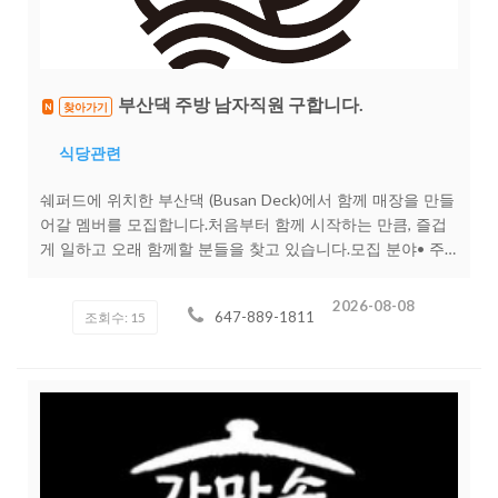
부산댁 주방 남자직원 구합니다.
찾아가기
N
식당관련
쉐퍼드에 위치한 부산댁 (Busan Deck)에서 함께 매장을 만들
어갈 멤버를 모집합니다.처음부터 함께 시작하는 만큼, 즐겁
게 일하고 오래 함께할 분들을 찾고 있습니다.모집 분야• 주
방직원20~30대 남자분근무 조건위치: 4914 Yonge St647 .
889 . 1811근무 시간: 협의 가능근무 형태: 파트타임 / 풀타임
2026-08-08
647-889-1811
조회수: 15
급여경력 및 포지션에 따라 협의 능력에 따라 인상 가능이런
분들 환영합니다밝고 책임감 있는 분!!장기 근무 가능하신
분!!팀워크를 중요하게 생각하시는 분!!요식업 경험자 우대!!
(초보도 지원 가능)존중하는 근무 환경, 능력에 따른 공정한
대우, LMIA 지원 상담 가능