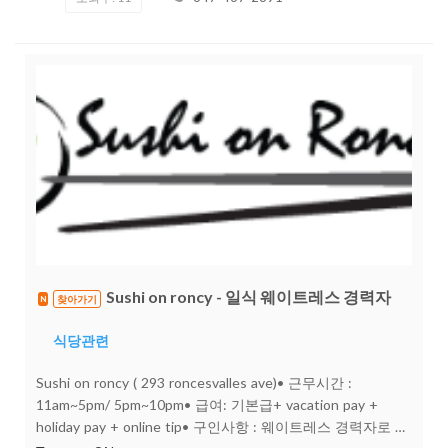
로 인상근무 능력, 경력 및 매출 성장에 따라 순차적으로 시급
인상팁 당일 지급Vacation Pay 및 Public Holiday Premium모
두 지급오픈 전Oakville 지점에서 유급 트레이닝진행 예정풀
타임 근무자는 3개월 후 이후로 보험도 제공합니다이후에 본
격적으로 매장 운영해보고 싶은분도 있으시면 지원바랍니다.
성실하고 밝게 손님을 응대해 주실 분들의 많은 지원 바랍니
다.문의 및 지원647-467-2891
Sushi on roncy - 일식 웨이트레스 경력자
찾아가기
N
식당관련
Sushi on roncy ( 293 roncesvalles ave)• 근무시간 :
11am~5pm/ 5pm~10pm• 급여: 기본급+ vacation pay +
holiday pay + online tip• 구인사항 : 웨이트레스 경력자로 풀