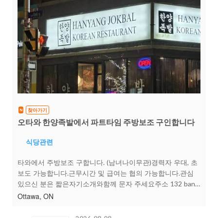
찾아가기
N
오타와 한양족발에서 파트타임 주방보조 구인합니다
식당관련
타와에서 주방보조 구합니다. (남녀나이무관)경력자 우대, 초
보도 가능합니다.근무시간 및 급여는 협의 가능합니다.관심
있으신 분은 짧은자기소개와함께 문자 주세요주소 132 bank
st전화번호 647-334-7390
Ottawa, ON