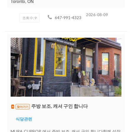
타임, 파트타임 근무 가능• 연락처 : 647-991-4323
Toronto, ON
2026-08-09
647-991-4323
조회수: 9
주방 보조, 캐셔 구인 합니다
찾아가기
N
식당관련
MURA CUPBOP 에서 주방 보조, 캐셔 구인 합니다함께 성장