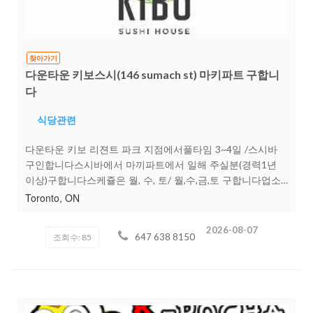
찾아가기
다운타운 키보스시(146 sumach st) 마키파트 구합니
다
식당관련
다운타운 키보 리젼트 파크 지점에서풀타임 3~4일 /스시바
구인합니다스시바에서 마끼파트에서 일해 주실분(경력1년
이상)구합니다스케쥴은 월, 수, 토/ 월,수,금,토 구합니다업소
명 및 지역: KIBO Regent Park (146 sumach st, Toronto)연
Toronto, ON
락처 : 647 638 8150일하는중에 전화 받기가 조금 힘듭니다
문자로 나이 , 경력 간단한 소개 부탁드립니다체크수령 가능
2026-08-07
647 638 8150
조회수: 85
한자( 일부 캐쉬 가능)페이에 관한건 경력에 따라 면접때 논의
월~토 10:30AM~9:00PM일 11:00AM~9PM