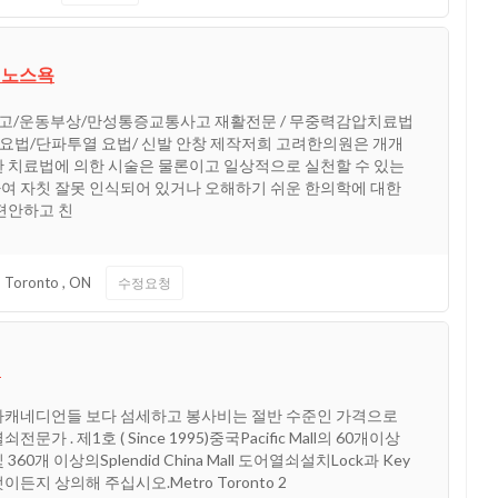
- 노스욕
고/운동부상/만성통증교통사고 재활전문 / 무중력감압치료법
요법/단파투열 요법/ 신발 안창 제작저희 고려한의원은 개개
한 치료법에 의한 시술은 물론이고 일상적으로 실천할 수 있는
여 자칫 잘못 인식되어 있거나 오해하기 쉬운 한의학에 대한
편안하고 친
Toronto
,
ON
수정요청
쇠
가캐네디언들 보다 섬세하고 봉사비는 절반 수준인 가격으로
가 . 제1호 ( Since 1995)중국Pacific Mall의 60개이상
0개 이상의Splendid China Mall 도어열쇠설치Lock과 Key
든지 상의해 주십시오.Metro Toronto 2