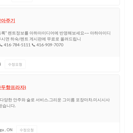
 찾아주기
등록" 렌트정보를 아하아이디어에 반영해보세요~~ 아하아이디
주시면 하숙/렌트 게시판에 무료로 올려드립니
📞 416-784-5111 📞 416-909-7070
N
수정요청
(만두향프라자)
다양한 안주와 술로 서비스.그리운 그이름 포장마차.미시시사
 받습니다.
uga
,
ON
수정요청