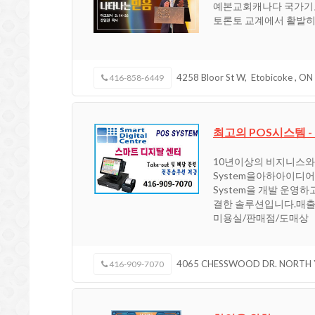
예본교회캐나다 국가기도회
토론토 교계에서 활발히
4258 Bloor St W,
Etobicoke
,
ON
416-858-6449
최고의 POS시스템 -
10년이상의 비지니스와 Kno
System을아하아이디
System을 개발 운
결한 솔루션입니다.매출
미용실/판매점/도매상
4065 CHESSWOOD DR. NORTH
416-909-7070