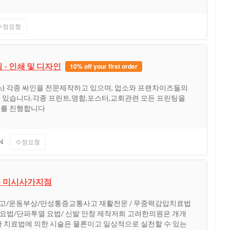
수정요청
- 인쇄 및 디자인
10% off your first order
A~Z서비스) 각종 싸인을 전문제작하고 있으며, 업소와 프랜차이즈들의
 있습니다.각종 프린트,명함,포스터,교회관련 모든 프린팅을
스를 진행합니다
N
수정요청
- 미시사가지점
고/운동부상/만성통증교통사고 재활전문 / 무중력감압치료법
요법/단파투열 요법/ 신발 안창 제작저희 고려한의원은 개개
한 치료법에 의한 시술은 물론이고 일상적으로 실천할 수 있는