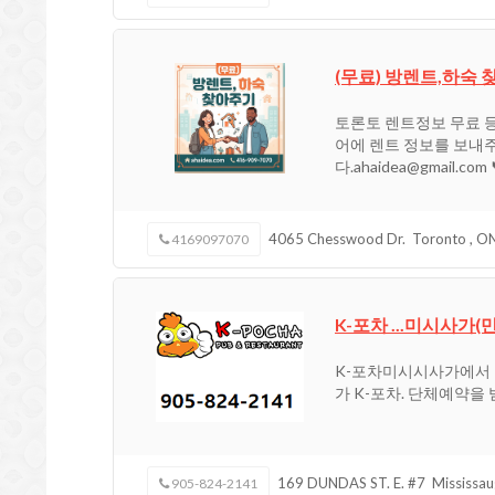
(무료) 방렌트,하숙
토론토 렌트정보 무료 
어에 렌트 정보를 보내
다.ahaidea@gmail.com 
4065 Chesswood Dr.
Toronto
,
O
4169097070
K-포차 ...미시사가
K-포차미시시사가에서 
가 K-포차. 단체예약을
169 DUNDAS ST. E. #7
Mississa
905-824-2141