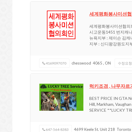
세계평화봉사미션협의
세계평화봉사미션협의회Would
시고운동1451 번지캐나다
뉴욕지부 : 제이슨 김캐
지부 : 신디왕강원도지부
chesswood
4065
,
ON
4169097070
수정요청
럭키조경 , 나무자르
BEST PRICE IN GTA Nor
Hill, Markham, Vaugh
SERVICE **LUCKY TREE
4699 Keele St. Unit 218
Toronto
647-564-8383