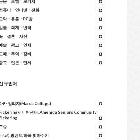
금융ㆍ보험ㆍ모기지
컴퓨터ㆍ인터넷ㆍ전화
오락ㆍ유흥ㆍPC방
법률ㆍ회계ㆍ번역
꽃ㆍ결혼ㆍ사진
예술ㆍ광고ㆍ인쇄
도매ㆍ무역ㆍ장비
종교ㆍ언론ㆍ단체
신규업체
마카 컬리지(Marca College)
Pickering시니어센터..Amenida Seniors Community
Pickering
드슈
(무료) 방렌트,하숙 찾아주기