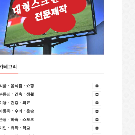
카테고리
식품ㆍ음식점ㆍ쇼핑
부동산ㆍ건축ㆍ생활
미용ㆍ건강ㆍ의료
자동차ㆍ수리ㆍ운송
관광ㆍ하숙ㆍ스포츠
이민ㆍ유학ㆍ학교