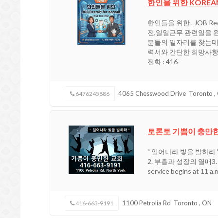
한인을 위한 KOREAN
한인들을 위한 . JOB R
전,일일근무 관련일을 
분들의 일자리를 찾는데 
력서와 간단한 희망사항
전화 : 416-
4065 Chesswood Drive
Toronto
,
6476245886
토론토 기쁨이 충만
" 일어나라 빛을 발하라
2. 부흥과 성장의 열매3. 훈련
service begins at 11 a.m
1100 Petrolia Rd
Toronto
,
ON
416-663-9191