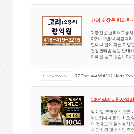
고려 오창우 한의원 
재활전문 클리닉교통사
&추나요법/체외충격파 
인의 체질에 따른 다양
건강관리법 등을 안내하
이해를 돕고 있습니다. 
77 Finch Ave W #302, North York
416-226-2624
1004열쇠 .. 천사열
열쇠 및 문짝수리 전문
해드립니다.한인 최초 열쇠전문
의 전체도어 열쇠설치 및 36
에 관련된 것이라면 무엇이