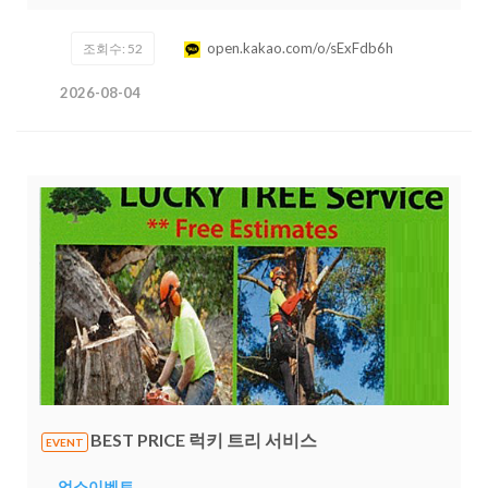
동·만들기·창의 활동도 즐겁게 진행할 수 있습니다.또한 레스
토랑 서버 경력 약 2년이 있어 고객 응대와 서비스 업무에도
open.kakao.com/o/sExFdb6h
조회수: 52
익숙합니다. 사람들과 소통하는 것을 좋아하고, 친절하고 성
실하게 맡은 일을 수행합니다.단기알바
2026-08-04
https://open.kakao.com/o/sExFdb6h
BEST PRICE 럭키 트리 서비스
EVENT
업소이벤트