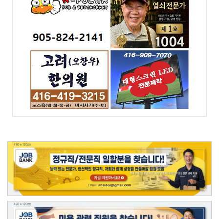
전화: 416-895-1004
-2141
4 Blakeley Rd.
Toronto, ON
ST. E.
ga, ON
의원 -
대형스크린,LED싸인
& 간판 - 대신전광판
-0343
전화: 416-909-7070
t W,
4065 Chesswood
 ON
Drive Toronto, ON