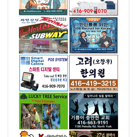
od Dr.
4065 chesswood dr.
Toronto, ON
하아이디
한인을 위한 KOREAN
JOB BANK
-7070
전화: 6476245886
od Dr.
4065 Chesswood
ON
Drive Toronto, ON
스템 -
고려 오창우 한의원 -
POS
노스욕
-7070
전화: 416-226-2624
SWOOD
77 Finch Ave W #302,
YORK
North York Toronto,
ON
나무자르기
토론토 기쁨이 충만한
교회
-8383
전화: 416-663-9191
. Unit
 ON
1100 Petrolia Rd
Toronto, ON
시사가(만
1004열쇠 .. 천사열쇠