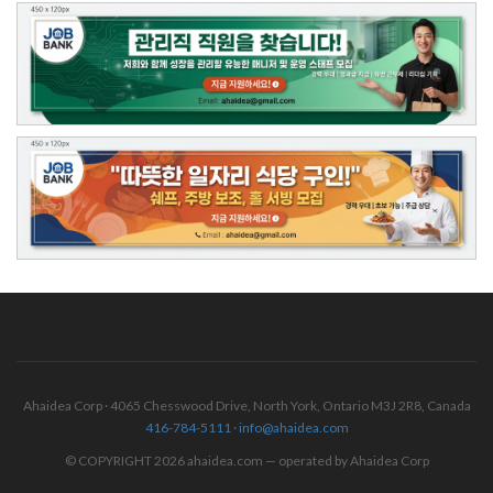
Ahaidea Corp · 4065 Chesswood Drive, North York, Ontario M3J 2R8, Canada
416-784-5111
·
info@ahaidea.com
© COPYRIGHT 2026 ahaidea.com — operated by Ahaidea Corp