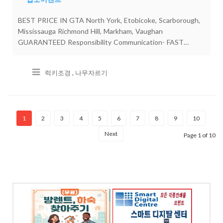
BEST PRICE IN GTA North York, Etobicoke, Scarborough,
Mississauga Richmond Hill, Markham, Vaughan
GUARANTEED Responsibility Communication- FAST
SERVICE **LUCKY TREE Service ** Free EstimatesALL
TREE SERVICE Trimming/Pruning Removal/Planting City
럭키조경 , 나무자르기
Permits, Stumping, Landscaping FULLY INSUREDPeter
Choi luckytreeca@gmail.comFree Estimates 4699 Keele St.
Unit 218 Toronto, ON M3J 2N8T. 647-564-8383 C.41
1
2
3
4
5
6
7
8
9
10
Next
Page 1 of 10
,하숙 찾
스마트 디지탈 프린팅
- 인쇄 및 디자인
7070
전화: 416-909-7070