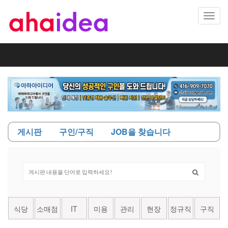
Toggl
navig
게시판
구인/구직
JOB을 찾습니다
식당
소매점
IT
미용
관리
현장
정규직
구직