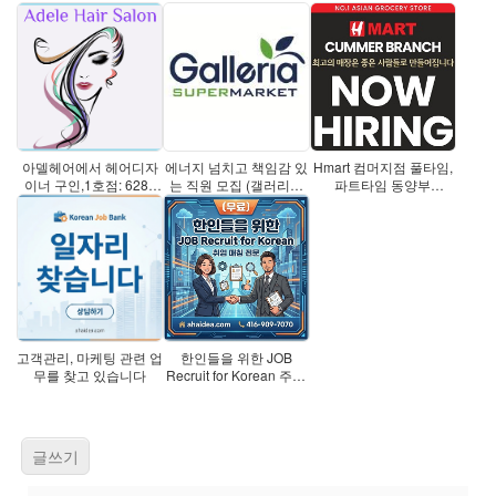
아델헤어에서 헤어디자
에너지 넘치고 책임감 있
Hmart 컴머지점 풀타임,
이너 구인,1호점: 6285
는 직원 모집 (갤러리아
파트타임 동양부
Yonge S
블로
((grocery)
고객관리, 마케팅 관련 업
한인들을 위한 JOB
무를 찾고 있습니다
Recruit for Korean 주방
장,웨이터
글쓰기