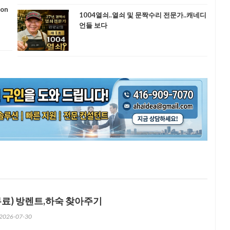
ion
1004열쇠..열쇠 및 문짝수리 전문가..캐네디
언들 보다
무료) 방렌트,하숙 찾아주기
2026-07-30