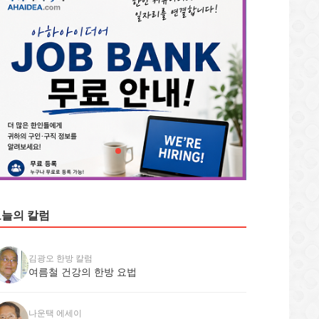
늘의 칼럼
김광오 한방 칼럼
여름철 건강의 한방 요법
나운택 에세이