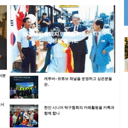
임정남의 홈페지 영원한 미소는 나의
인생을 돌아보
러분
캐투버~유튜브 채널을 운영하고 싶은분들
은..
에서
한인 시니어 탁구협회의 카페활동을 카톡과
함께 합니