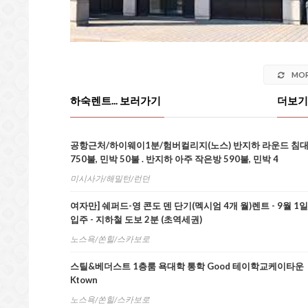
MOR
하숙렌트... 보러가기
더보기..
공항근처/하이웨이1분/험버컬리지(노스) 반지하 라운드 침
750불, 민박 50불 . 반지하 아주 작은방 590불, 민박 4
미시사가/해밀턴/런던
여자만] 쉐퍼드-영 콘도 덴 단기(멕시엄 4개 월)렌트 - 9월 1일
입주 - 지하철 도보 2분 (초역세권)
노스욕/쏜힐/스카보로
스틸&베더스트 1층룸 욕대학 통학 Good 테이학교케이타운
Ktown
노스욕/쏜힐/스카보로