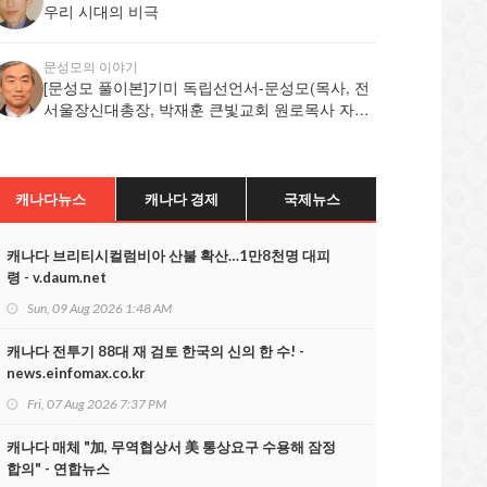
우리 시대의 비극
문성모의 이야기
[문성모 풀이본]기미 독립선언서-문성모(목사, 전
서울장신대총장, 박재훈 큰빛교회 원로목사 자서
전 저자,
캐나다뉴스
캐나다 경제
국제뉴스
캐나다 브리티시컬럼비아 산불 확산…1만8천명 대피
령 - v.daum.net
Sun, 09 Aug 2026 1:48 AM
캐나다 전투기 88대 재 검토 한국의 신의 한 수! -
news.einfomax.co.kr
Fri, 07 Aug 2026 7:37 PM
캐나다 매체 "加, 무역협상서 美 통상요구 수용해 잠정
합의" - 연합뉴스