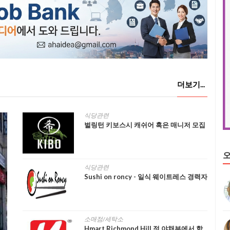
더보기...
식당관련
벌링턴 키보스시 캐쉬어 혹은 매니저 모집
오
식당관련
Sushi on roncy - 일식 웨이트레스 경력자
소매점/세탁소
Hmart Richmond Hill 점 야채부에서 함