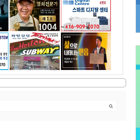
- 인쇄 및 디자인
4
전화: 416-909-7070
4065 chesswood dr.
장
취소
Toronto, ON
이디
예본교회
전화: 416-858-6449
0
4258 Bloor St W,
Etobicoke, ON
r.