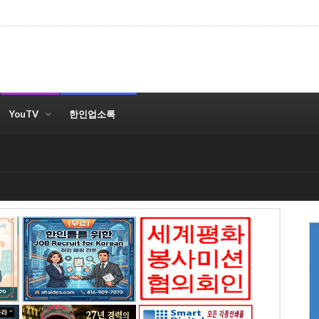
YouTV
한인업소록
AN
세계평화봉사미션협의
회 - 토론토지회
 성격과 무관하거나 욕설, 비방의 글은 통보 없이 삭제됩니다.
전화: 4169097070
chesswood 4065, ON
5aD74LxD0
스마트 디지탈 프린팅