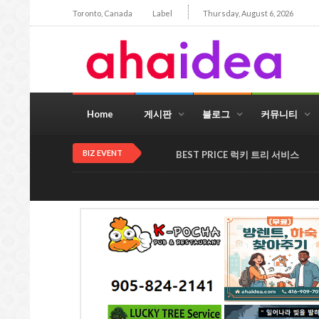
Toronto, Canada
Label
Thursday, August 6, 2026
Home
게시판
블로그
커뮤니티
BIZ EVENT
BEST PRICE 럭키 트리 서비스
K-포차 ...미시사가(만
(무료) 방렌트,하숙 찾
한인을 위한 KORE
두향프라자)
아주기
JOB BANK
게시물의 책임은 게시자 본인에게 있고, 본 게시판의
전화: 905-824-2141
전화: 4169097070
전화: 6476245886
제 목
169 DUNDAS ST. E.
4065 Chesswood Dr.
4065 Chesswood
#7 Mississauga, ON
Toronto, ON
Drive Toronto, ON
URL
ex) https://www.youtube.com/watch?v=j-
럭키조경 , 나무자르기
토론토 기쁨이 충만한
1004열쇠