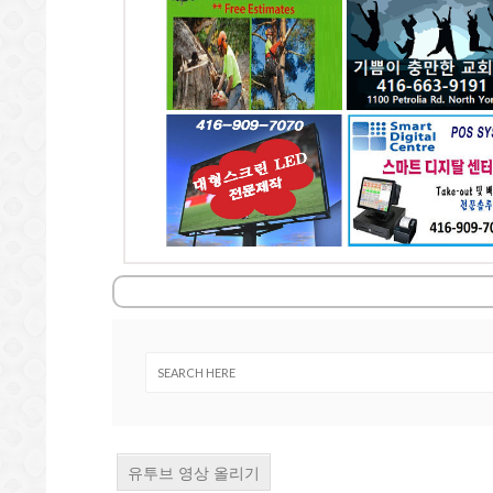
교회
전화: 647-564-8383
전화: 416-895-100
검색태그
전화: 416-663-9191
4699 Keele St. Unit
4 Blakeley Rd.
218 Toronto, ON
Toronto, ON
1100 Petrolia Rd
저
Toronto, ON
대형스크린,LED싸인
최고의 POS시스템 -
싸인건설 (아하아
& 간판 - 대신전광판
스마트 디지탈 POS
어)
전화: 416-909-7070
전화: 416-909-7070
전화: 416-909-707
4065 Chesswood
4065 CHESSWOOD
4065 Chesswood D
Drive Toronto, ON
DR. NORTH YORK
North York, ON
Toronto, ON
유투브 영상 올리기