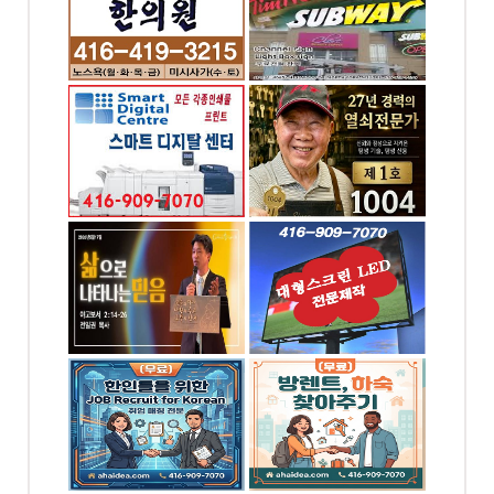
-0343
전화: 416-909-7070
t W,
4065 Chesswood Dr.
 ON
North York, ON
 프린팅
1004열쇠 .. 천사열쇠
자인
전화: 416-895-1004
-7070
4 Blakeley Rd.
Toronto, ON
od dr.
대형스크린,LED싸인
& 간판 - 대신전광판
-6449
전화: 416-909-7070
 W,
N
4065 Chesswood
Drive Toronto, ON
OREAN
(무료) 방렌트,하숙 찾
아주기
5886
전화: 4169097070
ood
4065 Chesswood Dr.
, ON
Toronto, ON