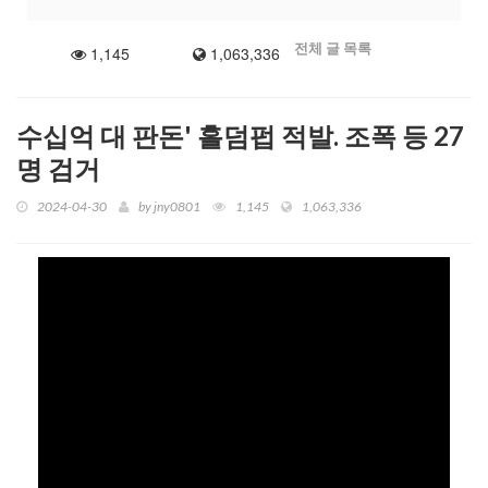
고맙습니다
전체 글 목록
1,145
1,063,336
보람과 회망 그리고 행복이
가득한곳 나의 인생 이야기
수십억 대 판돈' 홀덤펍 적발. 조폭 등 27
명 검거
2024-04-30
by
jny0801
1,145
1,063,336