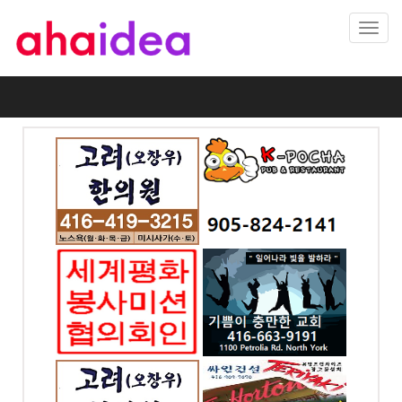
Toggl
navig
의원 -
K-포차 ...미시사가(만
두향프라자)
-2624
전화: 905-824-2141
 W #302,
169 DUNDAS ST. E.
ronto,
#7 Mississauga, ON
미션협의
토론토 기쁨이 충만한
회
교회
7070
전화: 416-663-9191
065, ON
1100 Petrolia Rd
Toronto, ON
의원 -
싸인건설 (아하아이디
어)