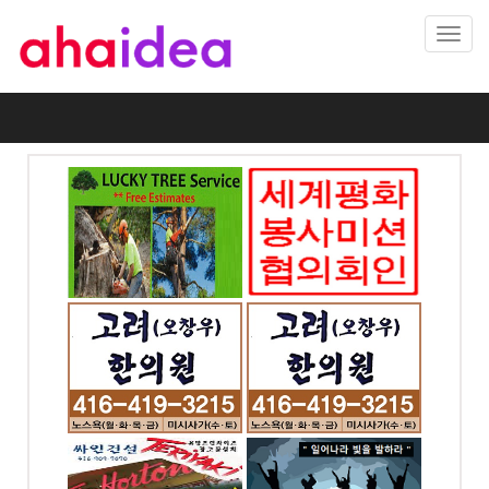
Toggl
navig
나무자르기
세계평화봉사미션협의
회 - 토론토지회
게시물의 책임은 게시자 본인에게 있고, 본 게시판의 성격과 무관하
-8383
전화: 4169097070
거나 욕설, 비방의 글은 통보 없이 삭제됩니다.
. Unit
 ON
chesswood 4065, ON
제 목
의원 -
고려(오창우)한의원 -
URL
미시사가지점
ex) https://www.youtube.com/watch?v=j-
-2624
전화: 905-270-0343
5aD74LxD0
 W #302,
777 Dundas St W,
ronto,
Mississauga, ON
검색태그
저장
취소
하아이디
토론토 기쁨이 충만한
교회