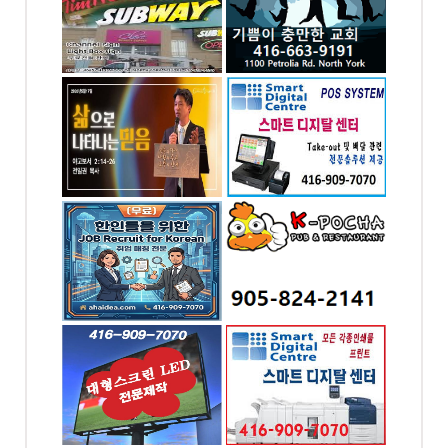
-7070
전화: 416-663-9191
od Dr.
1100 Petrolia Rd
ON
Toronto, ON
최고의 POS시스템 -
스마트 디지탈 POS
-6449
전화: 416-909-7070
 W,
N
4065 CHESSWOOD
DR. NORTH YORK
Toronto, ON
OREAN
K-포차 ...미시사가(만
두향프라자)
5886
전화: 905-824-2141
ood
169 DUNDAS ST. E.
, ON
#7 Mississauga, ON
ED싸인
스마트 디지탈 프린팅
신전광판
- 인쇄 및 디자인
-7070
전화: 416-909-7070
ood
4065 chesswood dr.
, ON
Toronto, ON