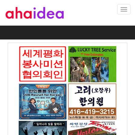
Toggl
navig
미션협의
럭키조경 , 나무자르기
회
전화: 647-564-8383
7070
4699 Keele St. Unit
218 Toronto, ON
065, ON
OREAN
고려 오창우 한의원 -
노스욕
5886
전화: 416-226-2624
ood
77 Finch Ave W #302,
, ON
North York Toronto,
ON
 충만한
싸인건설 (아하아이디
어)