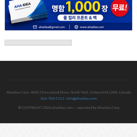
Ahaidea Corp · 4065 Chesswood Drive, North York, Ontario M3J 2R8, Canada
416-784-5111
·
info@ahaidea.com
© COPYRIGHT 2026 ahaidea.com — operated by Ahaidea Corp