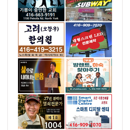
-9191
전화: 416-909-7070
 Rd
4065 Chesswood Dr.
North York, ON
의원 -
대형스크린,LED싸인
& 간판 - 대신전광판
-0343
전화: 416-909-7070
t W,
4065 Chesswood
 ON
Drive Toronto, ON
(무료) 방렌트,하숙 찾
아주기
-6449
전화: 4169097070
 W,
N
4065 Chesswood Dr.
Toronto, ON
 천사열쇠
스마트 디지탈 프린팅
- 인쇄 및 디자인
-1004
전화: 416-909-7070
.
4065 chesswood dr.
Toronto, ON